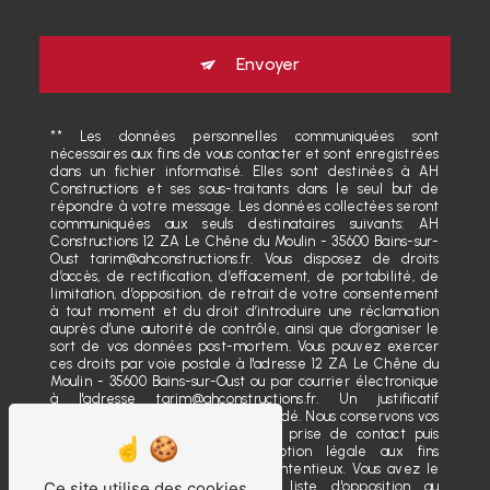
Envoyer
** Les données personnelles communiquées sont
nécessaires aux fins de vous contacter et sont enregistrées
dans un fichier informatisé. Elles sont destinées à AH
Constructions et ses sous-traitants dans le seul but de
répondre à votre message. Les données collectées seront
communiquées aux seuls destinataires suivants: AH
Constructions 12 ZA Le Chêne du Moulin - 35600 Bains-sur-
Oust tarim@ahconstructions.fr. Vous disposez de droits
d’accès, de rectification, d’effacement, de portabilité, de
limitation, d’opposition, de retrait de votre consentement
à tout moment et du droit d’introduire une réclamation
auprès d’une autorité de contrôle, ainsi que d’organiser le
sort de vos données post-mortem. Vous pouvez exercer
ces droits par voie postale à l'adresse 12 ZA Le Chêne du
Moulin - 35600 Bains-sur-Oust ou par courrier électronique
à l'adresse tarim@ahconstructions.fr. Un justificatif
d'identité pourra vous être demandé. Nous conservons vos
données pendant la période de prise de contact puis
pendant la durée de prescription légale aux fins
probatoires et de gestion des contentieux. Vous avez le
droit de vous inscrire sur la liste d'opposition au
Ce site utilise des cookies